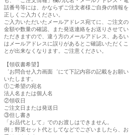
も、「ご注文情報」欄の氏名・メールアドレス・電
人参
話番号等には、かならずご注文者様ご自身の情報を
正しくご入力ください。
かぼちゃ
ご入力いただいたメールアドレス宛てに、ご注文の
金額や数量の確認、また発送連絡をお送りさせてい
すいか
ただきますので、違う方のメールアドレス、あるい
はメールアドレスに誤りがあるとご確認いただくこ
メロン
とが出来なくなります。ご注意ください。
夏だより
【領収書希望】
゛お問合せ入力画面゛にて下記内容の記載をお願い
いたします。
①ご希望の宛名
法人名または個人名
②領収日
ご注文日または発送日
③但し書き
「お品代として」でのお渡しはできません。
例；野菜セット代としてなどでございましたら、お