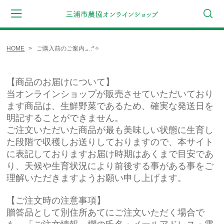
HOME
ご購入前のご案内.｡.:*✧
会員登録
マイページ
カート
CATEGORY
【商品のお届けについて
】
当オンラインショップが販売させていただいており
ギフト
ます商品は、生鮮野菜であるため、確実な発送日を
明記することができません。
野菜セット
ご注文いただいた商品が最も美味しい状態に生育し
た段階で収穫しお送りしておりますので、本サイト
詰合せセット
に表記しておりますお届け時期はあくまで目安であ
り、天候や生育状況により前後する事がある事をご
キャベツ
理解いただきますようお願い申し上げます。
大根
【ご注文時の注意事項】
浅漬けたくあん
贈答品として別住所あてにご注文いただく場合で