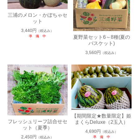
三浦のメロン・かぼちゃセ
ット
3,440円
（税込み）
準 備 中
夏野菜セット6～8種(夏の
バスケット)
3,560円
（税込み）
5
6
【期間限定★数量限定】姫
フレッシュリーフ詰合せセ
まくらDeluxe（2玉入）
ット（夏季）
4,690円
（税込み）
2,450円
準 備 中
（税込み）