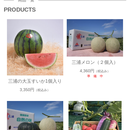
商品一覧
PRODUCTS
1
2
三浦メロン（２個入）
4,360円
（税込み）
準 備 中
三浦の大玉すいか1個入り
3,350円
（税込み）
3
4