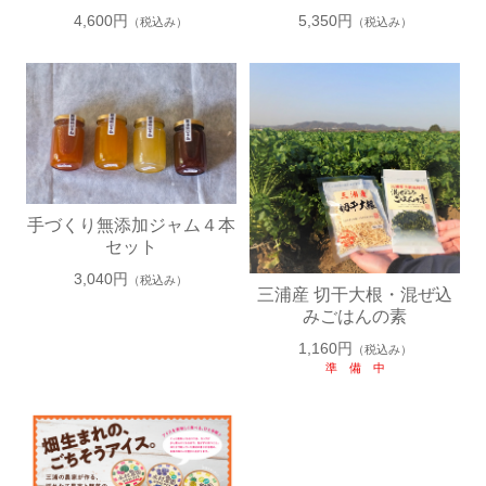
4,600円
5,350円
（税込み）
（税込み）
11
12
手づくり無添加ジャム４本
セット
3,040円
（税込み）
三浦産 切干大根・混ぜ込
みごはんの素
1,160円
（税込み）
準 備 中
13