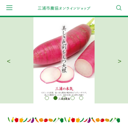
会員登録
マイページ
カート
CATEGORY
ギフト
<
>
野菜セット
詰合せセット
キャベツ
大根
浅漬けたくあん