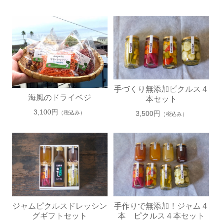
7
8
手づくり無添加ピクルス４
海風のドライベジ
本セット
3,100円
（税込み）
3,500円
（税込み）
9
10
ジャムピクルスドレッシン
手作りで無添加！ジャム４
グギフトセット
本 ピクルス４本セット