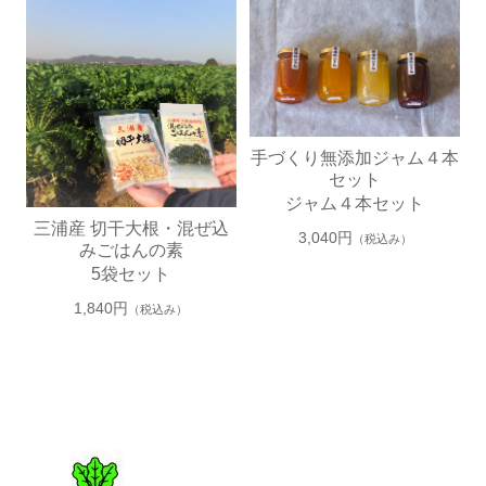
5
6
手づくり無添加ジャム４本
セット
ジャム４本セット
三浦産 切干大根・混ぜ込
3,040円
（税込み）
みごはんの素
5袋セット
1,840円
（税込み）