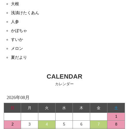
大根
浅漬けたくあん
人参
かぼちゃ
すいか
メロン
夏だより
CALENDAR
カレンダー
2026年08月
日
月
火
水
木
金
土
1
2
3
4
5
6
7
8