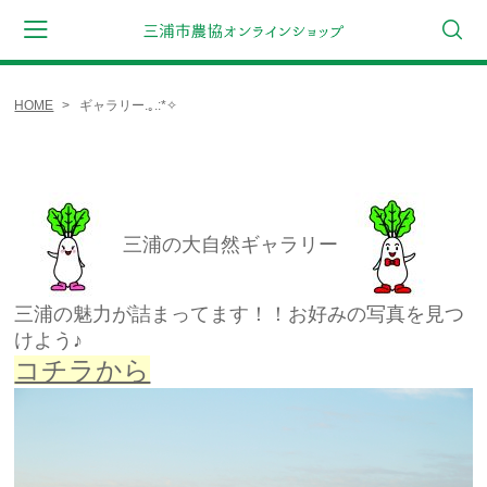
HOME
ギャラリー.｡.:*✧
会員登録
マイページ
カート
CATEGORY
ギフト
三浦の大自然ギャラリー
野菜セット
三浦の魅力が詰まってます！！お好みの写真を見つ
詰合せセット
けよう♪
キャベツ
コチラから
大根
浅漬けたくあん