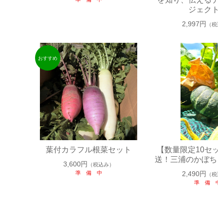
ジェク
2,997円
（税
葉付カラフル根菜セット
【数量限定10セ
送！三浦のかぼち
3,600円
（税込み）
準 備 中
2,490円
（税
準 備 