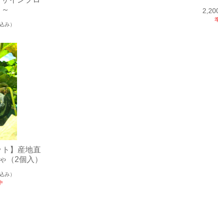
ト～
2,2
込み）
ット】産地直
ゃ（2個入）
込み）
中