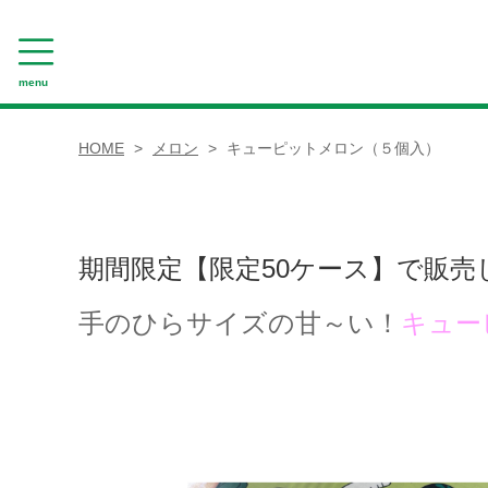
menu
CATEGORY
HOME
メロン
キューピットメロン（５個入）
ギフト
野菜セット
期間限定【限定50ケース】で販売
詰合せセット
手のひらサイズの甘～い！
キュー
キャベツ
大根
浅漬けたくあん
人参