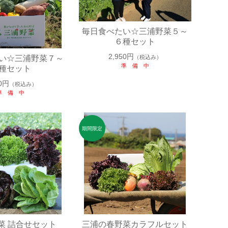
毎日食べたい☆三浦野菜５～
６種セット
2,950円
（税込み）
い☆三浦野菜７～
準 備 中
種セット
50円
（税込み）
準 備 中
菜 詰合せセット
三浦の春野菜カラフルセット