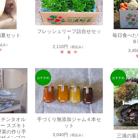
フレッシュリーフ詰合せセッ
初夏セット
毎日食べた
ト
８
込み）
2,110円
（税込み）
中
3,4
準 備 中
ッチンタオル
手づくり無添加ジャム４本セ
ー スズキト
ット
野菜の作り手
3,040円
（税込み）
三浦の葉
デザインプロ