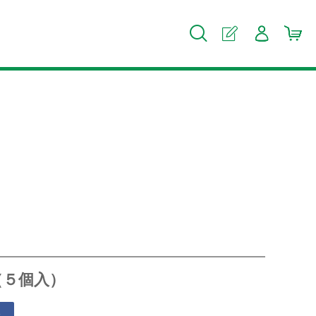
（５個入）
る