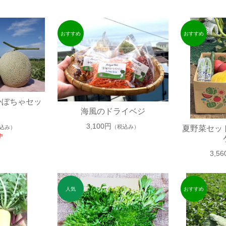
かぼちゃセッ
海風のドライベジ
3,100円
（税込み）
込み）
夏野菜セット
中
3,5