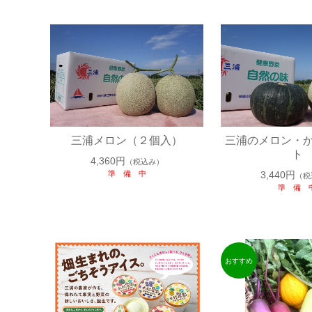
三浦メロン（２個入）
三浦のメロン・
ト
4,360円
（税込み）
準 備 中
3,440円
（税
準 備 