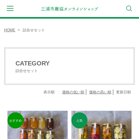
HOME
詰合せセット
会員登録
マイページ
カート
CATEGORY
CATEGORY
ギフト
詰合せセット
野菜セット
詰合せセット
表示順 :
価格の低い順
価格の高い順
更新日順
キャベツ
大根
浅漬けたくあん