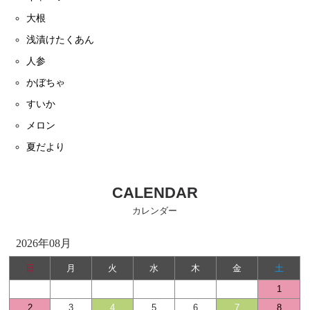
大根
浅漬けたくあん
人参
かぼちゃ
すいか
メロン
夏だより
CALENDAR
カレンダー
2026年08月
日
月
火
水
木
金
土
1
2
3
4
5
6
7
8